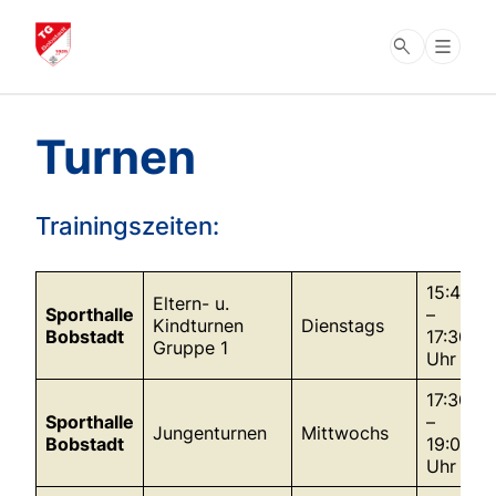
search
Turnen
Trainingszeiten:
15:45
Eltern- u.
Sporthalle
–
Kindturnen
Dienstags
Bobstadt
17:30
Gruppe 1
Uhr
17:30
Sporthalle
–
Jungenturnen
Mittwochs
Bobstadt
19:00
Uhr