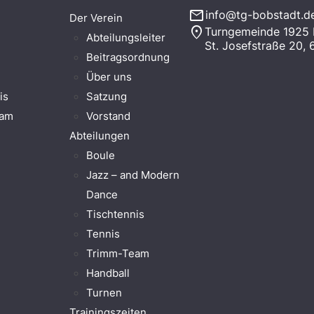
mail
info@tg-bobstadt.d
Der Verein
location_on
Turngemeinde 1925 B
Abteilungsleiter
St. Josefstraße 20,
Beitragsordnung
Über uns
is
Satzung
eam
Vorstand
Abteilungen
Boule
Jazz – and Modern
Dance
Tischtennis
Tennis
Trimm-Team
Handball
Turnen
Trainingszeiten