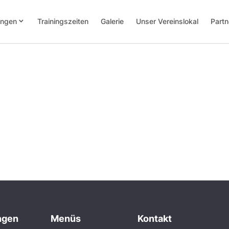
keyboard_arrow_down
ungen
Trainingszeiten
Galerie
Unser Vereinslokal
Partn
ngen
Menüs
Kontakt