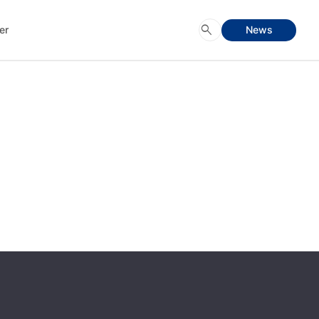
search
er
News