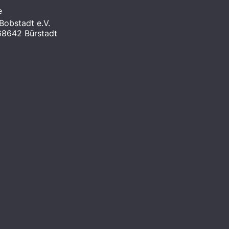
e
obstadt e.V.
 68642 Bürstadt