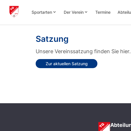
keyboard_arrow_down
keyboard_arrow_down
Sportarten
Der Verein
Termine
Abteil
Satzung
Unsere Vereinssatzung finden Sie hier.
Zur aktuellen Satzung
Abteilu