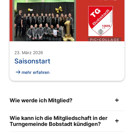
23. März 2026
Saisonstart
arrow_right_alt
mehr erfahren
add
Wie werde ich Mitglied?
digitale
Wie kann ich die Mitgliedschaft in der
Beitrittserklärung
.
add
Turngemeinde Bobstadt kündigen?
Vereinsverwaltung@tg-
Bitte ein Mail an