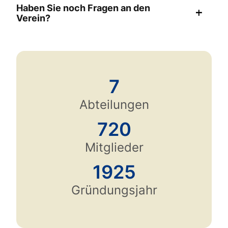
Haben Sie noch Fragen an den
bobstadt.de
add
Verein?
info@tg-bobstadt.de
7
Abteilungen
720
Mitglieder
1925
Gründungsjahr