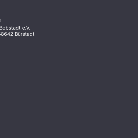
e
obstadt e.V.
 68642 Bürstadt