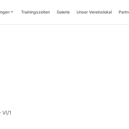
keyboard_arrow_down
ungen
Trainingszeiten
Galerie
Unser Vereinslokal
Partn
 VI/1