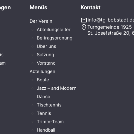
ngen
Menüs
Kontakt
mail
info@tg-bobstadt.d
Der Verein
location_on
Turngemeinde 1925 B
Abteilungsleiter
St. Josefstraße 20,
Beitragsordnung
Über uns
is
Satzung
eam
Vorstand
Abteilungen
Boule
Jazz – and Modern
Dance
Tischtennis
Tennis
Trimm-Team
Handball