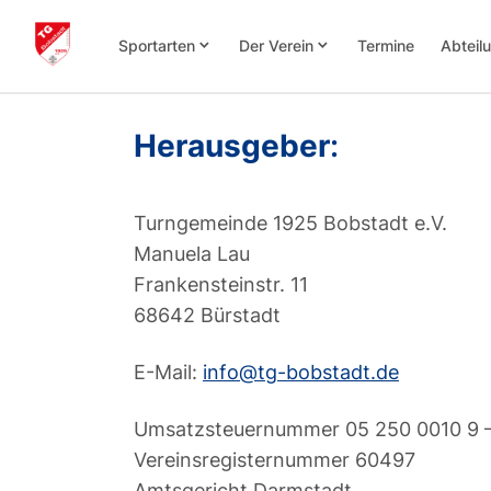
keyboard_arrow_down
keyboard_arrow_down
Sportarten
Der Verein
Termine
Abteil
Herausgeber
:
Turngemeinde 1925 Bobstadt e.V.
Manuela Lau
Frankensteinstr. 11
68642 Bürstadt
E-Mail:
info@tg-bobstadt.de
Umsatzsteuernummer 05 250 0010 9 –
Vereinsregisternummer 60497
Amtsgericht Darmstadt